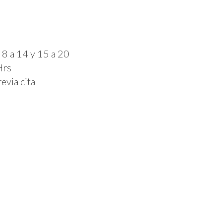
 8 a 14 y 15 a 20
Hrs
evia cita