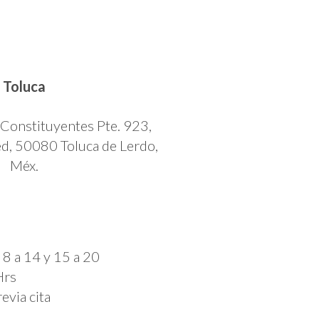
Toluca
 Constituyentes Pte. 923,
ed, 50080 Toluca de Lerdo,
Méx.
 8 a 14 y 15 a 20
Hrs
evia cita