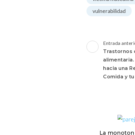
vulnerabilidad
Navegación
Entrada anteri
de
Trastornos 
entradas
alimentaria
hacia una R
Comida y tu
La monotoní