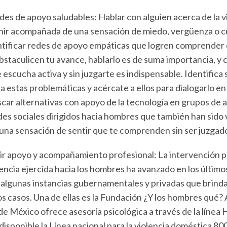
des de apoyo saludables: Hablar con alguien acerca de la v
nir acompañada de una sensación de miedo, vergüenza o cul
ntificar redes de apoyo empáticas que logren comprender 
bstaculicen tu avance, hablarlo es de suma importancia, y 
 escucha activa y sin juzgarte es indispensable. Identifica 
a estas problemáticas y acércate a ellos para dialogarlo en
buscar alternativas con apoyo de la tecnología en grupos 
es sociales dirigidos hacia hombres que también han sido v
una sensación de sentir que te comprenden sin ser juzgad
ir apoyo y acompañamiento profesional: La intervención p
lencia ejercida hacia los hombres ha avanzado en los último
 algunas instancias gubernamentales y privadas que bri
s casos. Una de ellas es la Fundación ¿Y los hombres qué? A
e México ofrece asesoría psicológica a través de la lín
isponible la Línea nacional para la violencia doméstica 80