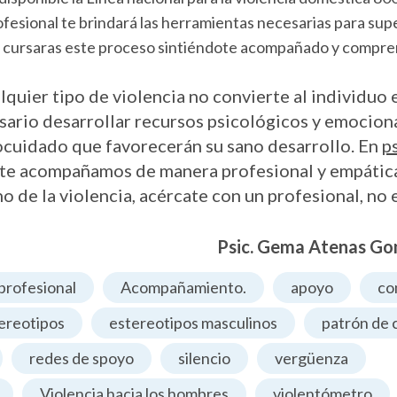
sional te brindará las herramientas necesarias para sup
ez cursaras este proceso sintiéndote acompañado y compre
lquier tipo de violencia no convierte al individuo 
sario desarrollar recursos psicológicos y emocion
cuidado que favorecerán su sano desarrollo. En
p
te acompañamos de manera profesional y empática
no de la violencia, acércate con un profesional, no 
Psic. Gema Atenas Go
rofesional
Acompañamiento.
apoyo
co
ereotipos
estereotipos masculinos
patrón de 
redes de spoyo
silencio
vergüenza
Violencia hacia los hombres
violentómetro