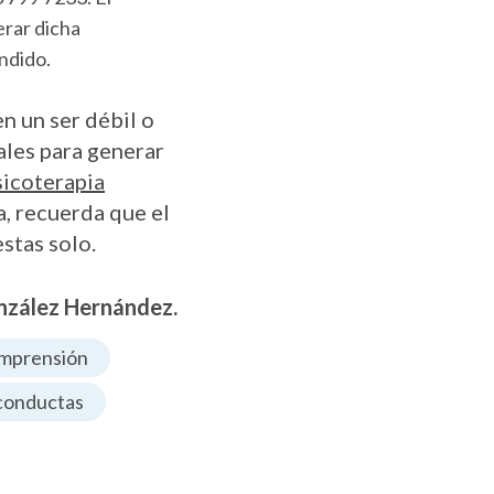
erar dicha
ndido.
en un ser débil o
ales para generar
sicoterapia
, recuerda que el
estas solo.
nzález Hernández.
mprensión
conductas