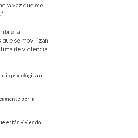
imera vez que me
…”
ombre la
s que se movilizan
ctima de violencia
ncia psicológica o
icamente por la
que están viviendo