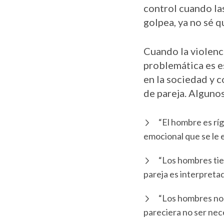
control cuando las
golpea, ya no sé 
Cuando la violenci
problemática es e
en la sociedad y 
de pareja. Algunos
“El hombre es ríg
emocional que se le e
“Los hombres tien
pareja es interpreta
“Los hombres no 
pareciera no ser nec