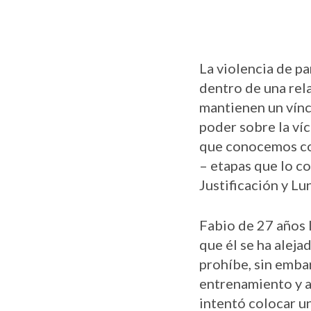
La violencia de pa
dentro de una rela
mantienen un víncu
poder sobre la víc
que conocemos com
– etapas que lo co
Justificación y Lu
Fabio de 27 años 
que él se ha aleja
prohíbe, sin embar
entrenamiento y al
intentó colocar un