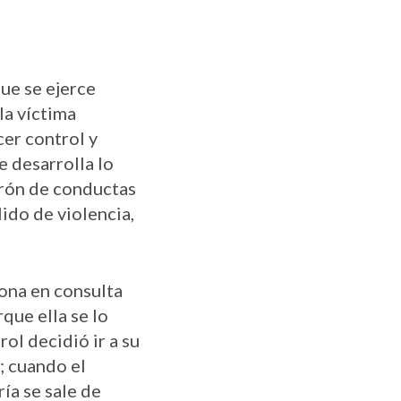
que se ejerce
la víctima
cer control y
e desarrolla lo
trón de conductas
ido de violencia,
iona en consulta
que ella se lo
ol decidió ir a su
e; cuando el
ía se sale de