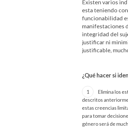
Existen varios ind
esta teniendo con
funcionabilidad e
manifestaciones de
integridad del su
justificar ni mini
justificable, muc
¿Qué hacer si iden
Elimina los e
descritos anteriorme
estas creencias limi
para tomar decisiones
género será de much