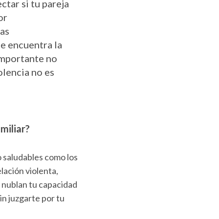
tar si tu pareja
or
nas
se encuentra la
 importante no
olencia no es
miliar?
o saludables como los
lación violenta,
 nublan tu capacidad
in juzgarte por tu