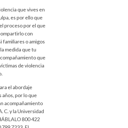
iolencia que vives en
pa, es por ello que
el proceso por el que
compartirlo con
si familiares o amigos
 la medida que tu
de acompañamiento que
íctimas de violencia
o.
ara el abordaje
s años, por lo que
ndan acompañamiento
. C. y la Universidad
ea HÁBLALO 800 422
0 799 7233. El