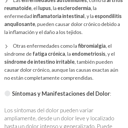
Las
enfermedades autoinmunes
, como la
artritis
reumatoide
, el
lupus
, la
esclerodermia
, la
enfermedad
inflamatoria intestinal
, y la
espondilitis
anquilosante
, pueden causar dolor crónico debido a
la inflamación y el daño a los tejidos.
Otras enfermedades como la
fibromialgia
, el
síndrome de
fatiga crónica
, la
endometriosis
, y el
síndrome de intestino irritable
, también pueden
causar dolor crónico, aunque las causas exactas aún
no están completamente comprendidas.
Síntomas y Manifestaciones del Dolor
:
Los síntomas del dolor pueden variar
ampliamente, desde un dolor leve y localizado
hasta un dolor intenso y generalizado. Puede