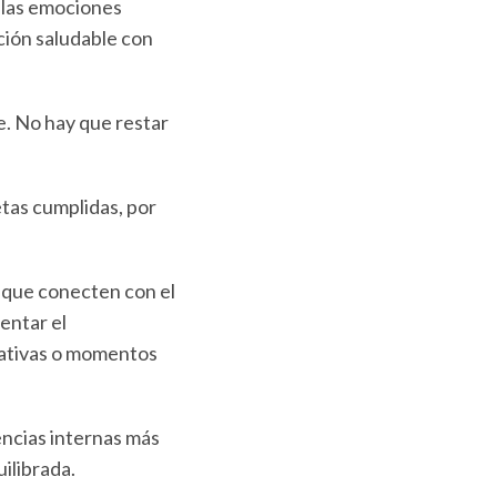
 las emociones
ción saludable con
te. No hay que restar
etas cumplidas, por
 que conecten con el
entar el
reativas o momentos
encias internas más
ilibrada.