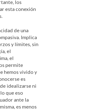
tante, los
var esta conexión
s.
acidad de una
ompasiva. Implica
rzos y límites, sin
a, el
ma, el
nos permite
ue hemos vivido y
onocerse es
de idealizarse ni
 lo que eso
uador ante la
í misma, es menos