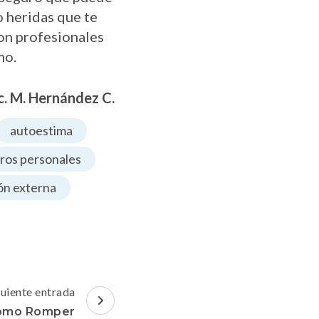
o heridas que te
n profesionales
mo.
c. M. Hernández C.
autoestima
gros personales
ión externa
guiente entrada
Cómo Romper