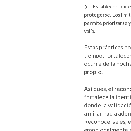
Establecer límit
protegerse. Los lími
permite priorizarse y
valía.
Estas prácticas no
tiempo, fortalece
ocurre de la noch
propio.
Así pues, el reco
fortalece la iden
donde la validaci
a mirar hacia aden
Reconocerse es, e
emocionalmente eq