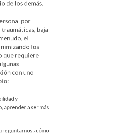
io de los demás.
ersonal por
 traumáticas, baja
 menudo, el
inimizando los
o que requiere
algunas
exión con uno
pio:
ilidad y
o, aprender a ser más
a preguntarnos ¿cómo