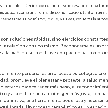
es saludables. Decir «no» cuando sea necesario es una for
tes actúan como una forma de comunicación, tanto intern
 respetarse a uno mismo, lo que, a su vez, refuerza la autoe
 son soluciones rápidas, sino ejercicios constantes
n la relación con uno mismo. Reconocerse es un p
e a la mañana, se construye con paciencia, compr
nocimiento personal es un proceso psicológico pr
tidad, promueve el bienestar y protege la salud me
ón externa parece tener más peso, el reconocimient
tro y a construir una autoimagen más justa, compasi
n definitiva, una herramienta poderosa y necesaria
uilibrada. Un proceso terapéutico es un espacio