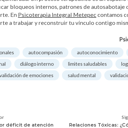
ficar bloqueos internos, patrones de autosabotaje 
rte. En
Psicoterapia Integral Metepec
contamos co
te a trabajar y reconstruir tu vínculo contigo mis
Psi
onales
autocompasión
autoconocimiento
nal
diálogo interno
limites saludables
lo
validación de emociones
salud mental
validac
or
Si
or déficit de atención
Relaciones Tóxicas: ¿