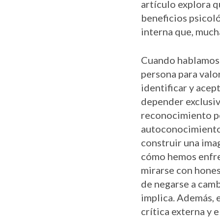
artículo explora q
beneficios psicoló
interna que, much
Cuando hablamos 
persona para valor
identificar y acep
depender exclusiv
reconocimiento pe
autoconocimiento 
construir una ima
cómo hemos enfren
mirarse con honest
de negarse a camb
implica. Además, 
crítica externa y 