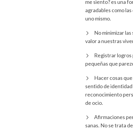
me siento? es una fo
agradables como las 
uno mismo.
No minimizar las 
valor a nuestras viv
Registrar logros
pequeñas que parezca
Hacer cosas que 
sentido de identidad
reconocimiento perso
de ocio.
Afirmaciones per
sanas. No se trata de