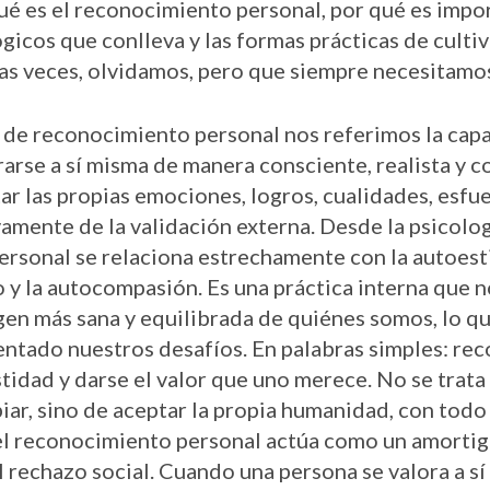
ué es el reconocimiento personal, por qué es impor
gicos que conlleva y las formas prácticas de culti
as veces, olvidamos, pero que siempre necesitamo
de reconocimiento personal nos referimos la cap
arse a sí misma de manera consciente, realista y c
tar las propias emociones, logros, cualidades, esfue
amente de la validación externa. Desde la psicologí
rsonal se relaciona estrechamente con la autoesti
y la autocompasión. Es una práctica interna que 
gen más sana y equilibrada de quiénes somos, lo q
tado nuestros desafíos. En palabras simples: rec
idad y darse el valor que uno merece. No se trata 
iar, sino de aceptar la propia humanidad, con todo
el reconocimiento personal actúa como un amortig
el rechazo social. Cuando una persona se valora a s