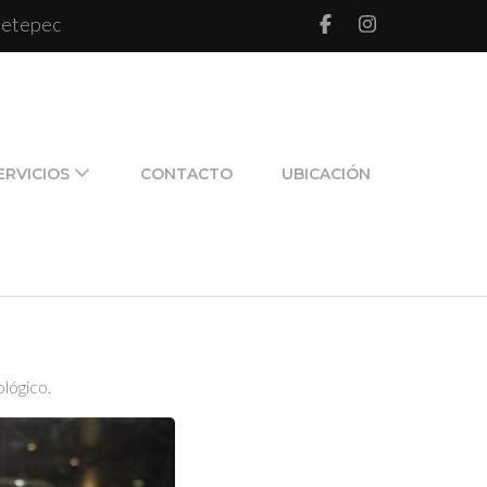
 Metepec
l de pareja y de familia
ERVICIOS
CONTACTO
UBICACIÓN
lógico.