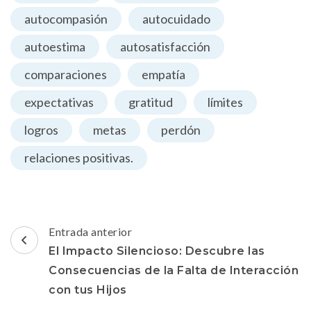
autocompasión
autocuidado
autoestima
autosatisfacción
comparaciones
empatía
expectativas
gratitud
límites
logros
metas
perdón
relaciones positivas.
Navegación
Entrada anterior
de
El Impacto Silencioso: Descubre las
entradas
Consecuencias de la Falta de Interacción
con tus Hijos