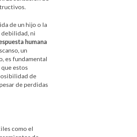
tructivos.
da de un hijo o la
 debilidad, ni
espuesta humana
escanso, un
go, es fundamental
 que estos
posibilidad de
a pesar de perdidas
ciles como el
pensamientos de