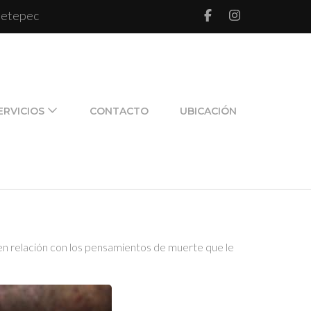
 Metepec
l de pareja y de familia
ERVICIOS
CONTACTO
UBICACIÓN
 relación con los pensamientos de muerte que le