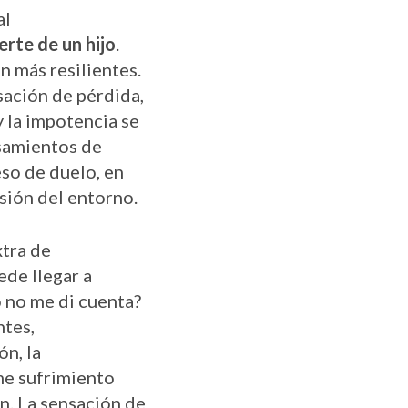
al
rte de un hijo
.
n más resilientes.
sación de pérdida,
y la impotencia se
nsamientos de
so de duelo, en
nsión del entorno.
xtra de
ede llegar a
 no me di cuenta?
ntes,
ón, la
me sufrimiento
n. La sensación de