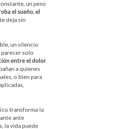
constante, un peso
oba el sueño, el
te deja sin
le, un silencio
 parecer solo
ción entre el dolor
añan a quienes
les, o bien para
mplicadas,
nico transforma la
tante ante
, la vida puede