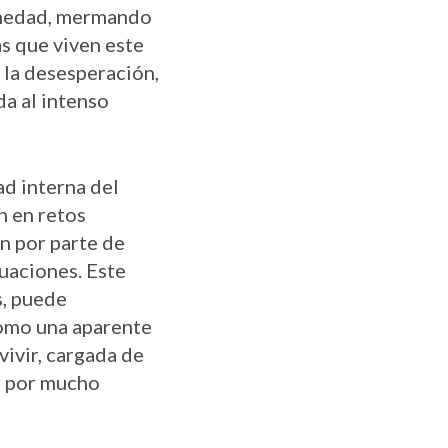
ermedad, mermando
as que viven este
a la desesperación,
a al intenso
ad interna del
n en retos
n por parte de
tuaciones. Este
s, puede
como una aparente
 vivir, cargada de
r por mucho