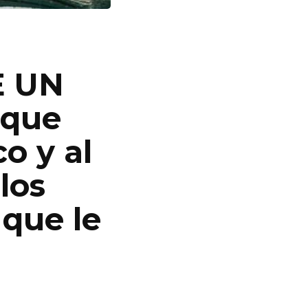
E UN
 que
o y al
los
que le