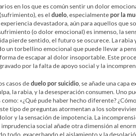
arios en los que es común sentir un dolor emocion
sufrimiento), es el
duelo
, especialmente
por la
mue
 experiencia devastadora, aún para aquellos que so
sufrimiento (o dolor emocional) es inmenso, la sen
ida pierde sentido, el futuro se oscurece. La rabia 
do un torbellino emocional que puede llevar a pe
orma de escapar al dolor insoportable. Este proce
gravado por la falta de apoyo social y la incompre
los casos de
duelo por suicidio
, se añade una capa e
lpa, la rabia, y la desesperación consumen. Uno pu
s como: «¿Qué pude haber hecho diferente? ¿Cómo
Este tipo de preguntas atormentan a los sobrevivie
dolor y la sensación de impotencia. La incomprensi
la imprudencia social añade otra dimensión al enor
do todo, exacerbando el aislamiento y la desolació