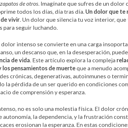
zapatos de otros
. Imagínate que sufres de un dolor 
prime todos los días, día tras día.
Un dolor que te r
 de vivir
. Un dolor que silencia tu voz interior, que 
as para seguir luchando.
dolor intenso se convierte en una carga insoportab
canso, un descanso que, en la desesperación, puede
ncia de vida
. Este artículo explora la compleja
rela
, y los pensamientos de muerte
que a menudo acomp
es crónicas, degenerativas, autoinmunes o termina
do la pérdida de un ser querido en condiciones co
acio de comprensión y esperanza.
tenso, no es solo una molestia física. El dolor cró
e autonomía, la dependencia, y la frustración cons
caces erosionan la esperanza. En estas condiciones