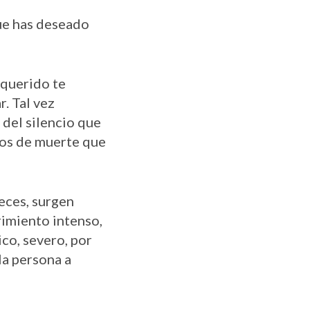
que has deseado
 querido te
. Tal vez
 del silencio que
tos de muerte que
veces
, surgen
rimiento intenso,
ico, severo, por
la persona a