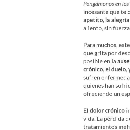
Pongámonos en los 
incesante que te o
apetito, la alegría
aliento, sin fuerz
Para muchos, este 
que grita por des
posible en la
ause
crónico, el duelo
sufren enfermedad
quienes han sufri
ofreciendo un esp
El
dolor crónico
in
vida. La pérdida d
tratamientos inefi