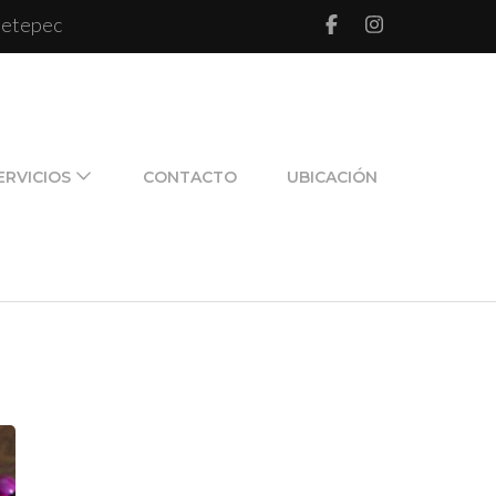
 Metepec
l de pareja y de familia
ERVICIOS
CONTACTO
UBICACIÓN