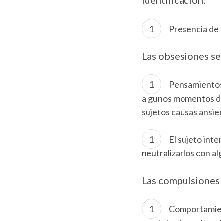
Presencia de
Las obsesiones se 
Pensamientos,
algunos momentos dur
sujetos causas ansie
El sujeto int
neutralizarlos con a
Las compulsiones 
Comportamient