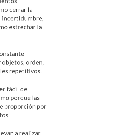
ientos
mo cerrar la
la incertidumbre,
mo estrechar la
constante
 objetos, orden,
les repetitivos.
r fácil de
emo porque las
de proporción por
tos.
levan a realizar