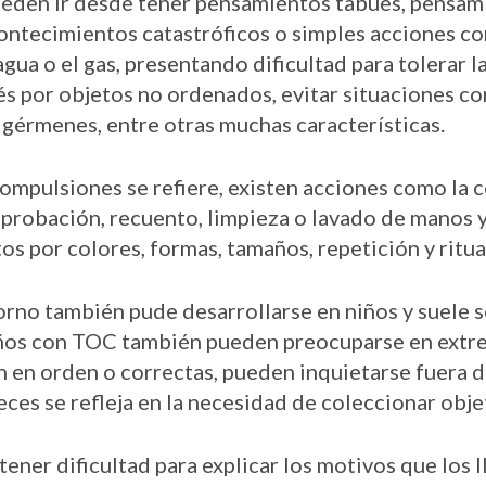
ueden ir desde tener pensamientos tabúes, pensam
ontecimientos catastróficos o simples acciones co
l agua o el gas, presentando dificultad para tolerar 
és por objetos no ordenados, evitar situaciones co
gérmenes, entre otras muchas características.
compulsiones se refiere, existen acciones como la 
mprobación, recuento, limpieza o lavado de manos y
s por colores, formas, tamaños, repetición y ritua
orno también pude desarrollarse en niños y suele se
niños con TOC también pueden preocuparse en extr
n en orden o correctas, pueden inquietarse fuera 
eces se refleja en la necesidad de coleccionar obje
ener dificultad para explicar los motivos que los l