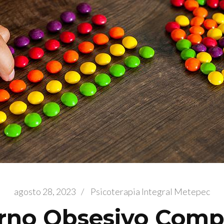
agosto 28, 2023
/
Psicoterapia Integral Metepec
orno Obsesivo Compu