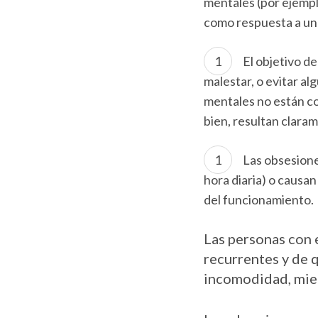
mentales (por ejemplo
como respuesta a una
El objetivo d
malestar, o evitar a
mentales no están co
bien, resultan clara
Las obsesion
hora diaria) o causan
del funcionamiento.
Las personas con 
recurrentes y de 
incomodidad, mied