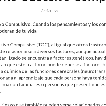
Articulos
vo Compulsivo. Cuando los pensamientos y los c
oderan de tu vida
sivo Compulsivo (TOC), al igual que otros trastor
de relacionarse a diversos factores; aunque actua
an ligado se encuentra a factores genéticos, hay 
ican que este trastorno puede deberse a factores b
la química de las funciones cerebrales (neurotran
onada al aprendizaje que cada persona haya tenido 
tinua con familiares o personas que presentaran es
.
e riesgo que también pueden verse relacionados c