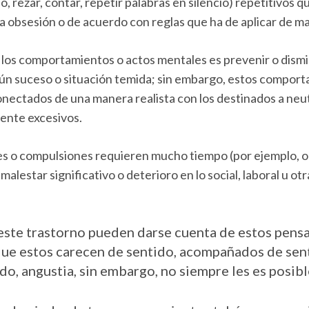
, rezar, contar, repetir palabras en silencio) repetitivos qu
 obsesión o de acuerdo con reglas que ha de aplicar de ma
e los comportamientos o actos mentales es prevenir o dismin
lgún suceso o situación temida; sin embargo, estos compor
nectados de una manera realista con los destinados a neutr
mente excesivos.
es o compulsiones requieren mucho tiempo (por ejemplo, 
 malestar significativo o deterioro en lo social, laboral u o
este trastorno pueden darse cuenta de estos pen
que estos carecen de sentido, acompañados de sen
o, angustia, sin embargo, no siempre les es posib