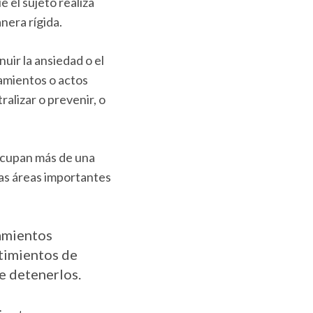
e el sujeto realiza
nera rígida.
uir la ansiedad o el
tamientos o actos
alizar o prevenir, o
ocupan más de una
tras áreas importantes
samientos
timientos de
le detenerlos.