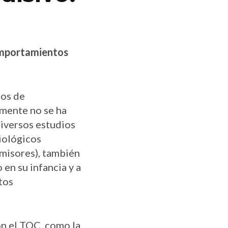
omportamientos
nos de
lmente no se ha
diversos estudios
iológicos
smisores), también
en su infancia y a
tos
on el TOC, como la