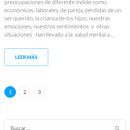
preocupaciones de diferente índole como,
económicas, laborales, de pareja, pérdidas de un
ser querido, la crianza de los hijos, nuestras
emociones, nuestros sentimientos y otras
situaciones han llevado a la salud mental a …
LEER MÁS
Paginación
Página
Página
Página
1
2
3
de
entradas
Buscar: