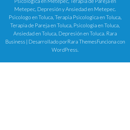
Psicologica en Metepec, Terapia de Pareja en
Metepec, Depresión y Ansiedad en Metepec.
Psicologo en Toluca, Terapia Psicologica en Toluca,
Terapia de Pareja en Toluca, Psicologia en Toluca,
Ansiedad en Toluca, Depresión en Toluca.
Rara
Business | Desarrollado por
Rara Themes
Funciona con
WordPress
.