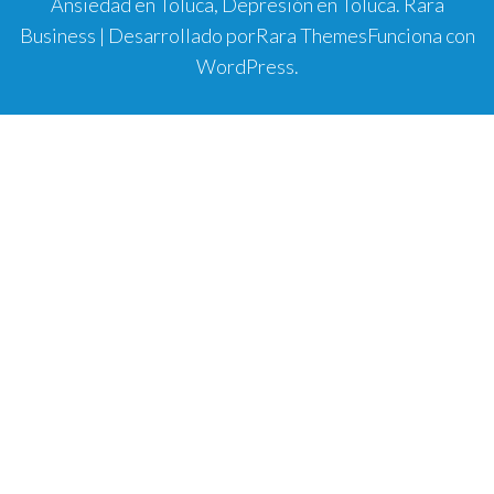
Ansiedad en Toluca, Depresión en Toluca.
Rara
Business | Desarrollado por
Rara Themes
Funciona con
WordPress
.