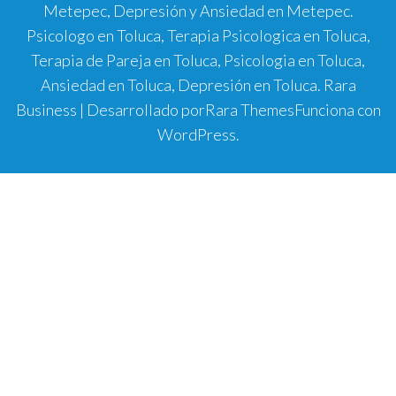
Metepec, Depresión y Ansiedad en Metepec.
Psicologo en Toluca, Terapia Psicologica en Toluca,
Terapia de Pareja en Toluca, Psicologia en Toluca,
Ansiedad en Toluca, Depresión en Toluca.
Rara
Business | Desarrollado por
Rara Themes
Funciona con
WordPress
.