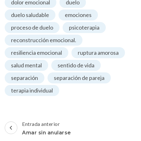
dolor emocional
duelo
duelo saludable
emociones
proceso de duelo
psicoterapia
reconstrucción emocional.
resiliencia emocional
ruptura amorosa
salud mental
sentido de vida
separación
separación de pareja
terapia individual
Navegación
Entrada anterior
de
Amar sin anularse