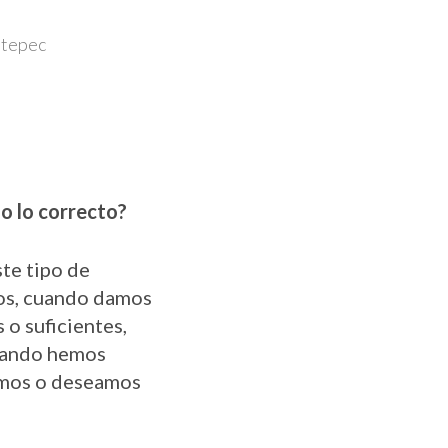
etepec
o lo correcto?
ste tipo de
os, cuando damos
 o suficientes,
cuando hemos
bimos o deseamos