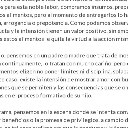
s para esta noble labor, compramos insumos, pre
os alimentos, pero al momento de entregarlos lo 
a, arrogancia o prepotencia. Como podemos observ
ucta y la intensión tienen un valor positivo, sin em
estos alimentos le quita la virtud a la acción mis
io, pensemos en un padre o madre que trata de mos
n continuamente, lo tratan con mucho cariño, pero 
entos eligen no poner límites ni disciplina, solap
ste caso, existe la intensión de mostrar amor con bu
ones que se permiten y las consecuencias que se o
s en el proceso formativo de su hijo.
rama, pensemos en la escena donde se intenta con
 beneficios o la promesa de privilegios, a cambio d
, en tal caso pudiera ser que la conducta y la form