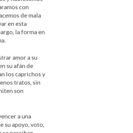
paramos con
hacemos de mala
ar en esta
bargo, la forma en
ma.
trar amor a su
en su afán de
an los caprichos y
enos tratos, sin
miten son
vencer a una
e su apoyo, voto,
a se perciban