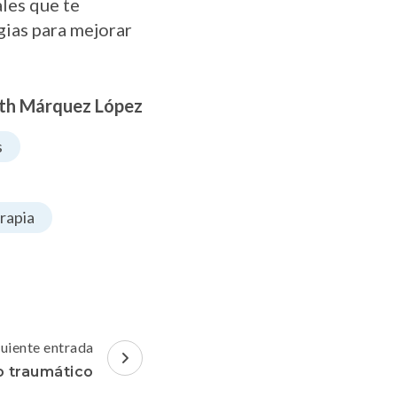
ales que te
gias para mejorar
eth Márquez López
s
rapia
guiente entrada
to traumático