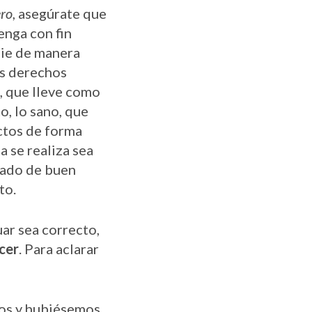
ro
, asegúrate que
enga con fin
adie de manera
los derechos
, que lleve como
o, lo sano, que
ictos de forma
 se realiza sea
izado de buen
to.
uar sea correcto,
cer
. Para aclarar
dos y hubiésemos