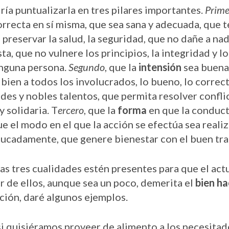
ría puntualizarla en tres pilares importantes.
Prime
rrecta en sí misma, que sea sana y adecuada, que t
r, preservar la salud, la seguridad, que no dañe a n
sta, que no vulnere los principios, la integridad y 
inguna persona.
Segundo
, que la
intensión
sea buena
a bien a todos los involucrados, lo bueno, lo correct
ades y nobles talentos, que permita resolver confl
 y solidaria. T
ercero
, que la
forma
en que la conducta
que el modo en el que la acción se efectúa sea real
ducadamente, que genere bienestar con el buen tra
as tres cualidades estén presentes para que el act
er de ellos, aunque sea un poco, demerita el
bien ha
ación, daré algunos ejemplos.
i quisiéramos proveer de alimento a los necesita