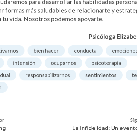
ayudaremos para desarrollar las habilidades person
r formas más saludables de relacionarte y estrate
n tu vida. Nosotros podemos apoyarte.
Psicóloga Elizab
tivarnos
bien hacer
conducta
emocione
intensión
ocuparnos
psicoterapia
idual
responsabilizarnos
sentimientos
te
a
or
Si
ng
La infidelidad: Un even