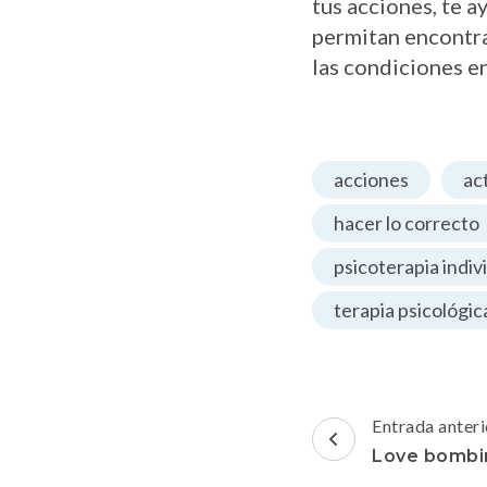
tus acciones, te 
permitan encontra
las condiciones e
acciones
ac
hacer lo correcto
psicoterapia indiv
terapia psicológic
Navegación
Entrada anteri
de
Love bombi
entradas