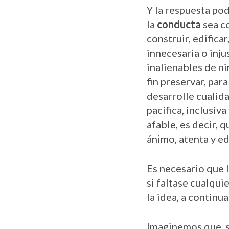
Y la respuesta pod
la
conducta
sea co
construir, edifica
innecesaria o inju
inalienables de n
fin preservar, par
desarrolle cualid
pacífica, inclusiva
afable, es decir, 
ánimo, atenta y e
Es necesario que l
si faltase cualqui
la idea, a continu
Imaginemos que, s