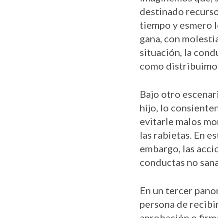
destinado recurso
tiempo y esmero l
gana, con molesti
situación, la cond
como distribuimos 
Bajo otro escenar
hijo, lo consiente
evitarle malos mom
las rabietas. En e
embargo, las acci
conductas no sana
En un tercer pano
persona de recibir
aprobación o firma