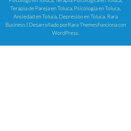
Psicologo en Toluca, Terapia Psicologica en Toluca,
Terapia de Pareja en Toluca, Psicologia en Toluca,
Ansiedad en Toluca, Depresión en Toluca.
Rara
Business | Desarrollado por
Rara Themes
Funciona con
WordPress
.