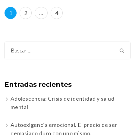
Paginación
Página
Página
Página
1
2
…
4
de
entradas
Buscar:
Entradas recientes
Adolescencia: Crisis de identidad y salud
mental
Autoexigencia emocional. El precio de ser
demasiado duro con uno mismo.