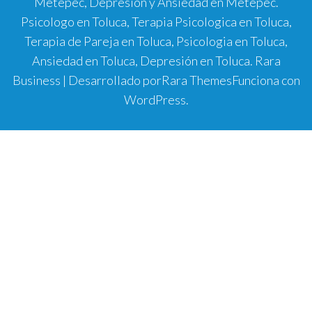
Metepec, Depresión y Ansiedad en Metepec.
Psicologo en Toluca, Terapia Psicologica en Toluca,
Terapia de Pareja en Toluca, Psicologia en Toluca,
Ansiedad en Toluca, Depresión en Toluca.
Rara
Business | Desarrollado por
Rara Themes
Funciona con
WordPress
.