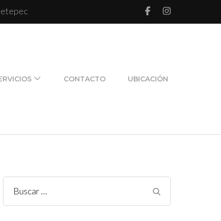
 Metepec
l de pareja y de familia
ERVICIOS
CONTACTO
UBICACIÓN
Buscar: