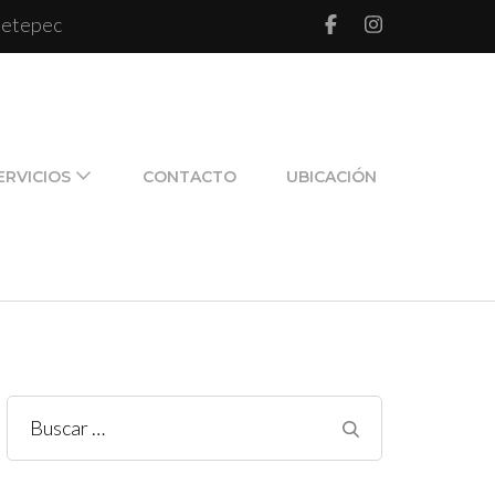
 Metepec
l de pareja y de familia
ERVICIOS
CONTACTO
UBICACIÓN
Buscar: