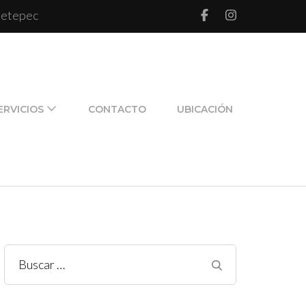
 Metepec
l de pareja y de familia
ERVICIOS
CONTACTO
UBICACIÓN
Buscar: