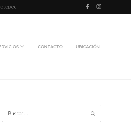
 Metepec
l de pareja y de familia
ERVICIOS
CONTACTO
UBICACIÓN
Buscar: