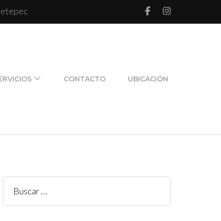
 Metepec
l de pareja y de familia
ERVICIOS
CONTACTO
UBICACIÓN
Buscar: