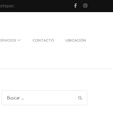
 Metepec
l de pareja y de familia
ERVICIOS
CONTACTO
UBICACIÓN
Buscar: