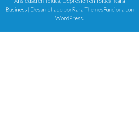
Ansiedad en Toluca, Depresión en Toluca.
Rara
Business | Desarrollado por
Rara Themes
Funciona con
WordPress
.