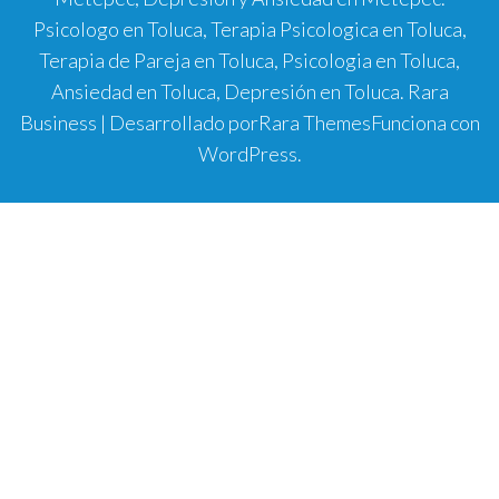
Psicologo en Toluca, Terapia Psicologica en Toluca,
Terapia de Pareja en Toluca, Psicologia en Toluca,
Ansiedad en Toluca, Depresión en Toluca.
Rara
Business | Desarrollado por
Rara Themes
Funciona con
WordPress
.