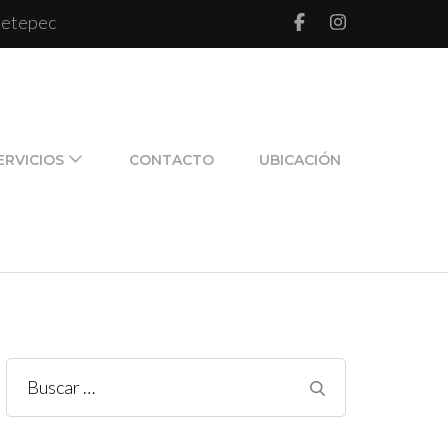
 Metepec
l de pareja y de familia
ERVICIOS
CONTACTO
UBICACIÓN
Buscar: