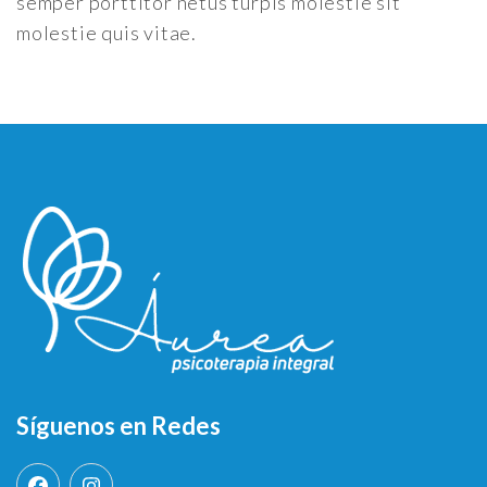
semper porttitor netus turpis molestie sit
molestie quis vitae.
Síguenos en Redes