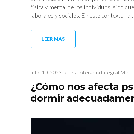
física y mental de los individuos, sino q
laborales y sociales. En este contexto, 
LEER MÁS
julio 10, 2023
/
Psicoterapia Integral Met
¿Cómo nos afecta ps
dormir adecuadame