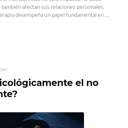
ue también afectan sus relaciones personales,
la terapia desempeña un papel fundamental en …
epec
icológicamente el no
nte?