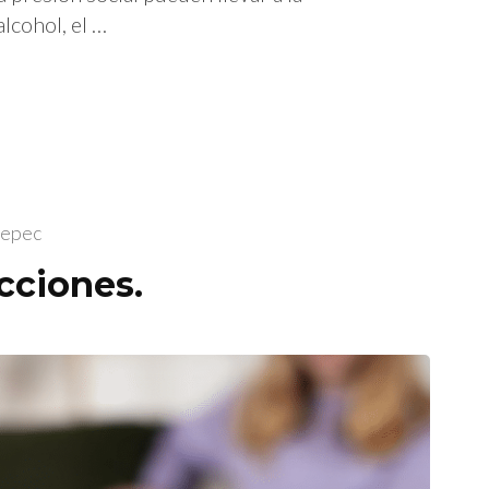
lcohol, el …
tepec
cciones.