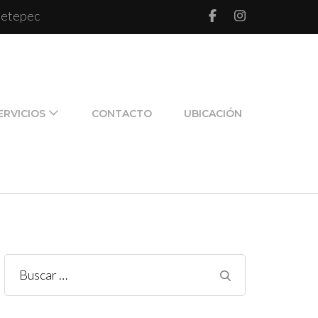
 Metepec
l de pareja y de familia
ERVICIOS
CONTACTO
UBICACIÓN
Buscar: