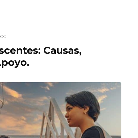
pec
scentes: Causas,
Apoyo.