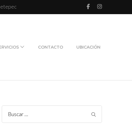
 Metepec
l de pareja y de familia
ERVICIOS
CONTACTO
UBICACIÓN
Buscar: