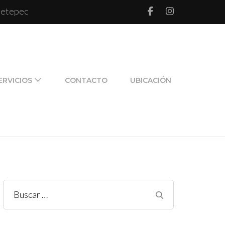
 Metepec
l de pareja y de familia
ERVICIOS
CONTACTO
UBICACIÓN
Buscar: