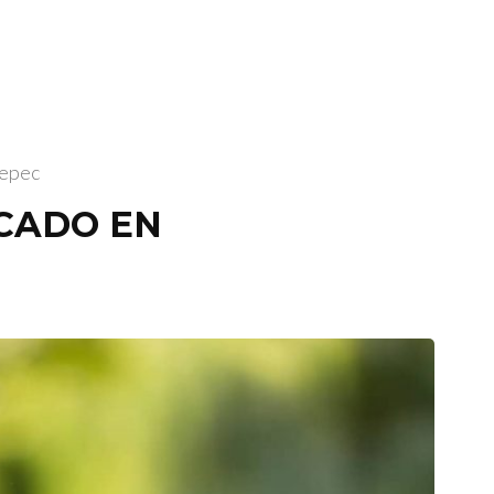
tepec
CADO EN