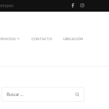
 Metepec
l de pareja y de familia
ERVICIOS
CONTACTO
UBICACIÓN
Buscar: