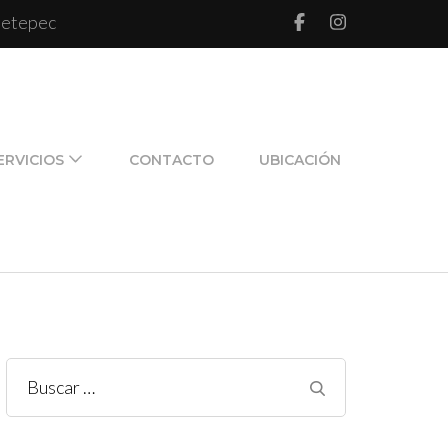
 Metepec
l de pareja y de familia
ERVICIOS
CONTACTO
UBICACIÓN
Buscar: