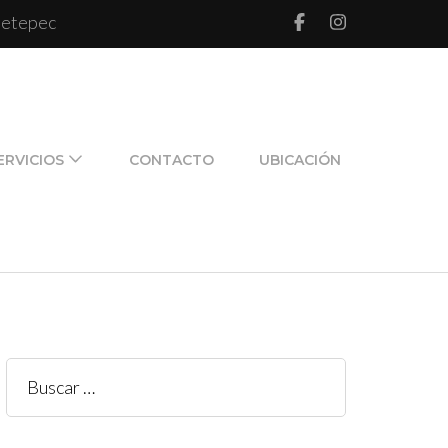
 Metepec
l de pareja y de familia
ERVICIOS
CONTACTO
UBICACIÓN
Buscar: