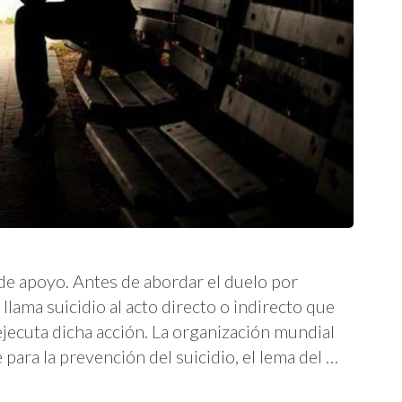
de apoyo. Antes de abordar el duelo por
llama suicidio al acto directo o indirecto que
ejecuta dicha acción. La organización mundial
para la prevención del suicidio, el lema del …