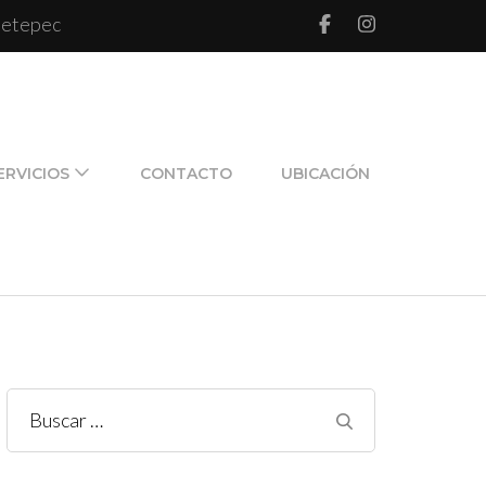
 Metepec
l de pareja y de familia
ERVICIOS
CONTACTO
UBICACIÓN
Buscar: