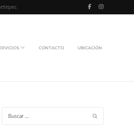
 Metepec
l de pareja y de familia
ERVICIOS
CONTACTO
UBICACIÓN
Buscar: