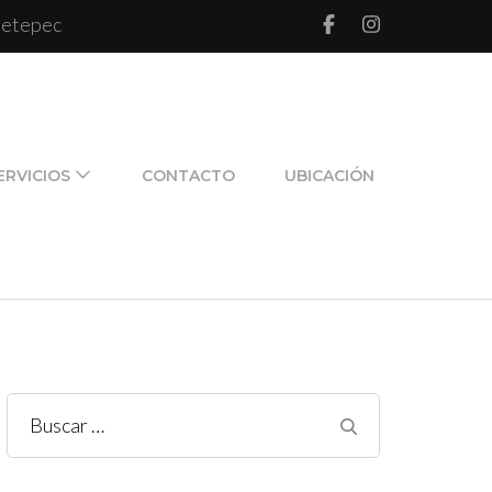
 Metepec
l de pareja y de familia
ERVICIOS
CONTACTO
UBICACIÓN
Buscar: