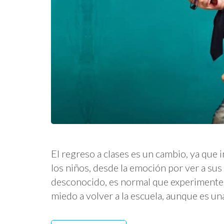
El regreso a clases es un cambio, ya que 
los niños, desde la emoción por ver a sus
desconocido, es normal que experimenten
miedo a volver a la escuela, aunque es 