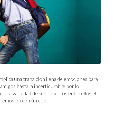
implica una transición llena de emociones para
 amigos hasta la incertidumbre por lo
 una variedad de sentimientos entre ellos el
una emoción común que …