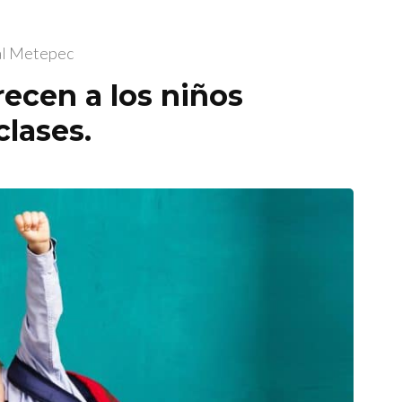
al Metepec
recen a los niños
clases.