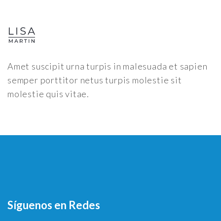
Amet suscipit urna turpis in malesuada et sapien
semper porttitor netus turpis molestie sit
molestie quis vitae.
Síguenos en Redes