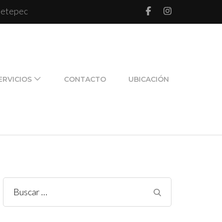
 Metepec
l de pareja y de familia
ERVICIOS
CONTACTO
UBICACIÓN
Buscar: