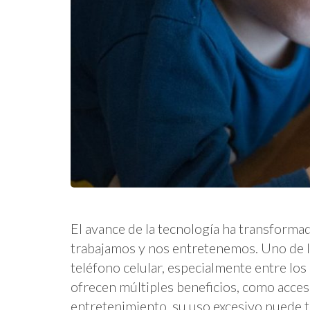
El avance de la tecnología ha transform
trabajamos y nos entretenemos. Uno de lo
teléfono celular, especialmente entre lo
ofrecen múltiples beneficios, como acces
entretenimiento, su uso excesivo puede 