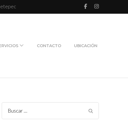
 Metepec
l de pareja y de familia
ERVICIOS
CONTACTO
UBICACIÓN
Buscar: