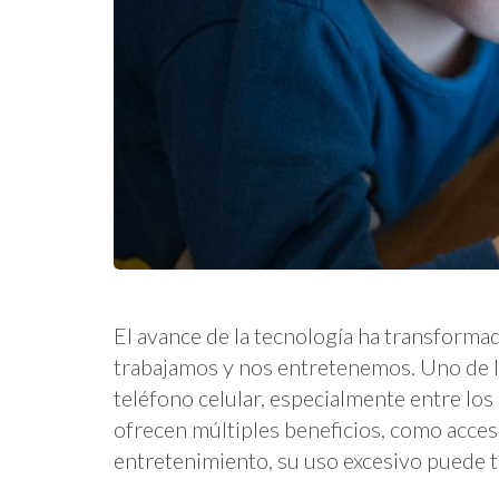
El avance de la tecnología ha transform
trabajamos y nos entretenemos. Uno de lo
teléfono celular, especialmente entre lo
ofrecen múltiples beneficios, como acces
entretenimiento, su uso excesivo puede 