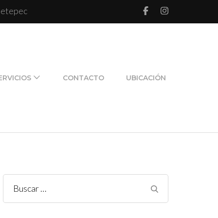
 Metepec
l de pareja y de familia
ERVICIOS
CONTACTO
UBICACIÓN
Buscar: