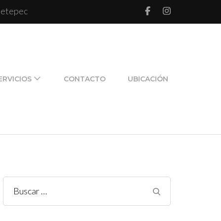
 Metepec
l de pareja y de familia
ERVICIOS
CONTACTO
UBICACIÓN
Buscar: