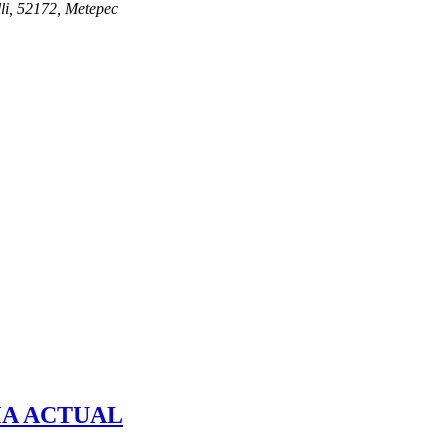
li, 52172, Metepec
 y de familia
MA ACTUAL