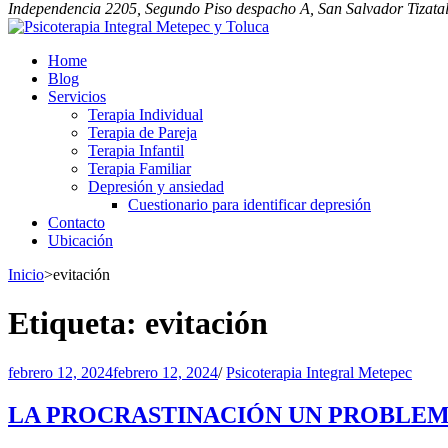
Independencia 2205, Segundo Piso despacho A, San Salvador Tizatal
Psicoterapia Integral Metepec y Toluca
Especialista en psicoterapia y bienestar emocional individual de pareja
Home
Blog
Servicios
Terapia Individual
Terapia de Pareja
Terapia Infantil
Terapia Familiar
Depresión y ansiedad
Cuestionario para identificar depresión
Contacto
Ubicación
Inicio
>
evitación
Etiqueta:
evitación
febrero 12, 2024
febrero 12, 2024
/
Psicoterapia Integral Metepec
LA PROCRASTINACIÓN UN PROBLE