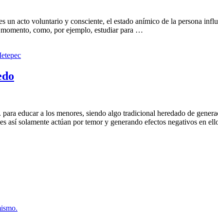
s un acto voluntario y consciente, el estado anímico de la persona influ
mo momento, como, por ejemplo, estudiar para …
Metepec
edo
tc. para educar a los menores, siendo algo tradicional heredado de gene
 es así solamente actúan por temor y generando efectos negativos en el
mismo.