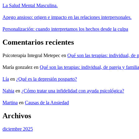
La Salud Mental Masculina.
Apego ansioso: origen e impacto en las relaciones interpersonales.
Personalización: cuando interpretamos los hechos desde la culpa
Comentarios recientes
Psicoterapia Integral Metepec
en
Qué son las terapias: individual, de p
María gonzalez
en
Qué son las terapias: individual, de pareja y familia
Lía
en
¿Qué es la depresión posparto?
Nahia
en
¿Cómo tratar una infidelidad con ayuda psicológica?
Martina
en
Causas de la Ansiedad
Archivos
diciembre 2025