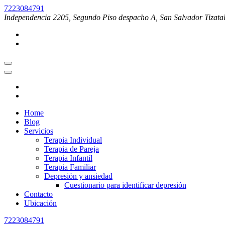
Saltar
7223084791
al
Independencia 2205, Segundo Piso despacho A, San Salvador Tizatal
contenido
(presiona
la
tecla
Intro)
Home
Blog
Servicios
Terapia Individual
Terapia de Pareja
Terapia Infantil
Terapia Familiar
Depresión y ansiedad
Cuestionario para identificar depresión
Contacto
Ubicación
7223084791