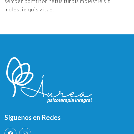
semper porttitor netus turpis molestie sit
molestie quis vitae.
Síguenos en Redes