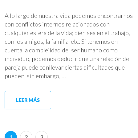
A lo largo de nuestra vida podemos encontrarnos
con conflictos internos relacionados con
cualquier esfera de la vida; bien sea en el trabajo,
con los amigos, la familia, etc. Si tenemos en
cuenta la complejidad del ser humano como
individuo, podemos deducir que una relación de
pareja puede conllevar ciertas dificultades que
pueden, sin embargo, …
LEER MÁS
Paginación
Página
Página
Página
1
2
3