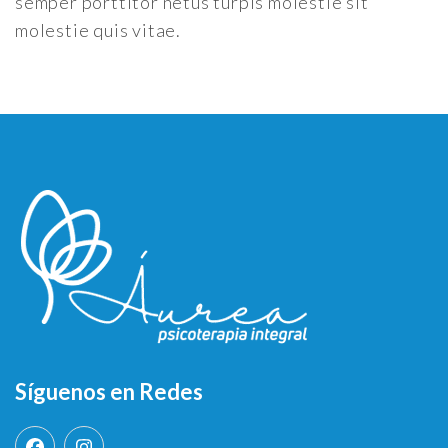
semper porttitor netus turpis molestie sit
molestie quis vitae.
Síguenos en Redes