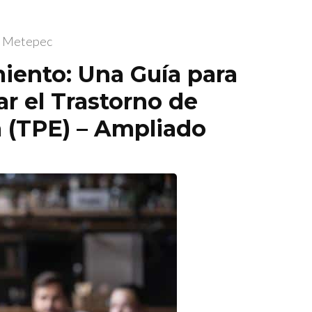
al Metepec
iento: Una Guía para
r el Trastorno de
a (TPE) – Ampliado