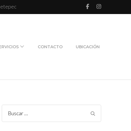
 Metepec
l de pareja y de familia
ERVICIOS
CONTACTO
UBICACIÓN
Buscar: