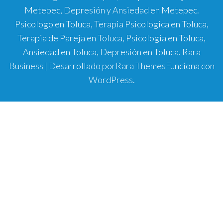
Metepec, Depresión y Ansiedad en Metepec.
Psicologo en Toluca, Terapia Psicologica en Toluca,
Terapia de Pareja en Toluca, Psicologia en Toluca,
Ansiedad en Toluca, Depresión en Toluca.
Rara
Business | Desarrollado por
Rara Themes
Funciona con
WordPress
.