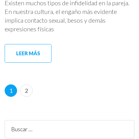
Existen muchos tipos de infidelidad en la pareja.
En nuestra cultura, el engaño más evidente
implica contacto sexual, besos y demás
expresiones físicas
LEER MÁS
Paginación
Página
Página
1
2
de
entradas
Buscar: