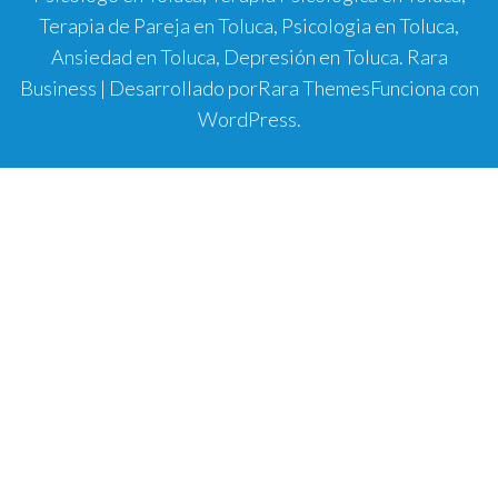
Terapia de Pareja en Toluca, Psicologia en Toluca,
Ansiedad en Toluca, Depresión en Toluca.
Rara
Business | Desarrollado por
Rara Themes
Funciona con
WordPress
.