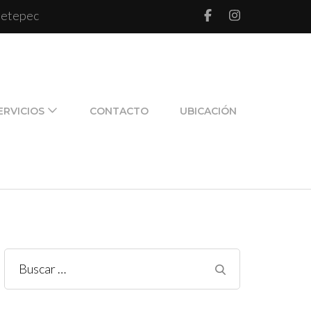
 Metepec
l de pareja y de familia
ERVICIOS
CONTACTO
UBICACIÓN
Buscar: