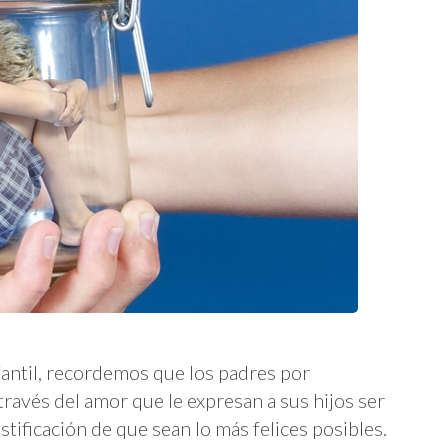
fantil, recordemos que los padres por
través del amor que le expresan a sus hijos ser
ustificación de que sean lo más felices posibles.