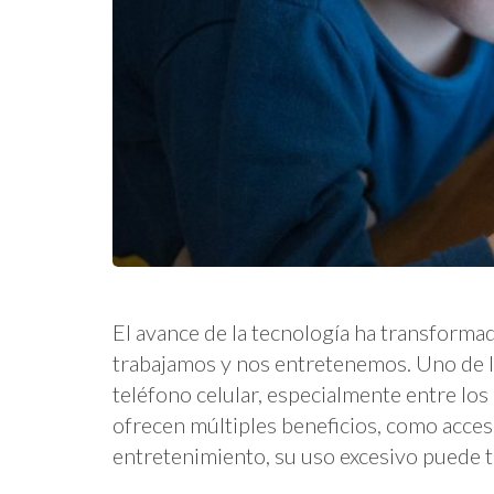
El avance de la tecnología ha transform
trabajamos y nos entretenemos. Uno de lo
teléfono celular, especialmente entre lo
ofrecen múltiples beneficios, como acces
entretenimiento, su uso excesivo puede 