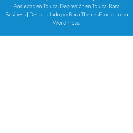
Ansiedad en Toluca, Depresión en Toluca.
Rara
Business | Desarrollado por
Rara Themes
Funciona con
WordPress
.