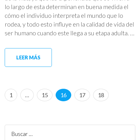
lo largo de esta determinan en buena medida el
cómo el individuo interpreta el mundo que lo
rodea, y todo esto influye en la calidad de vida del
ser humano cuando este llega a su etapa adulta. …
LEER MÁS
Paginación
Página
Página
Página
Página
Página
1
…
15
16
17
18
de
entradas
Buscar: